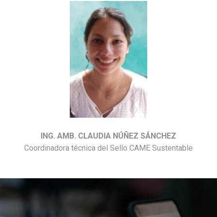
ING. AMB. CLAUDIA NÚÑEZ SÁNCHEZ
Coordinadora técnica del Sello CAME Sustentable