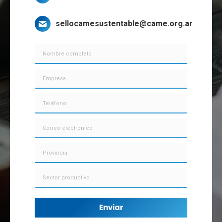
sellocamesustentable@came.org.ar